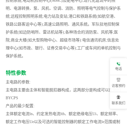
控制系统;电动机控制中心(MMC)及配电中心;现代化建筑中的照
明、电源转换、泵、风机、空调、消防、照明等电气控制与保护系
统;远程控制照明系统;电力站及变站;港口和铁路系统(如航空港、
铁路公路客运中心等);高速公路照明、通风系统。军队驻地控制保
护系统(如边防哨所、雷达机站等);各种场合的消防泵、风机等;医
院;商业大楼(如大型购物中心、超级市场等):电信通讯机房;信息处
理中心(如市政、银行、证券交易中心等);工厂或车间的单机控制与
保护系统。
电话
特性参数
主电路的参数:
访客预约
主电路主要由主体和智能脱扣器构成，这两部分是构成可以应用的
BYCPS
联系我们
产品的最少配置:
主体额定电流ln、约定发热电流lth、额定绝缘电压Ui、额定频率、
额定工作电压Ue以及可选的智能控制器的额定工作电流le范围或制