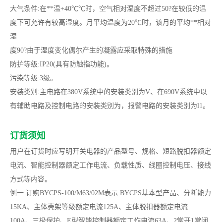
大气条件:在**温+40℃℃时，空气相对湿度不超过50?在较低的温
度下可允许有较高湿度。月平均温度为20℃时，该月的平均**相对
湿
度90?由于湿度变化偶尔产生的凝露应采取特殊的措施
防护等级:IP20(具有防触指功能)。
污染等级:3级。
安装类别:主电路在380V系统中的安装类别为V、在690V系统中以
有辅助电路及控制电路的安装类别为，报警电路的安装类别为l1。
订货须知
用户在订货时应写明开关电器的产品型号、规格、短路脱扣器额定
电流、智能控制器额定工作电流、负载性质、线圈控制电压、接线
方式等内容。
例一:订购BYCPS-100/M63/02M表示:BYCPS基本型产品、分断能力
15KA、主体壳架等级额定电流125A、主体脱扣器额定电流
100A、三极保护、E型智能控制器额定工作电流63A、2常开1常闭