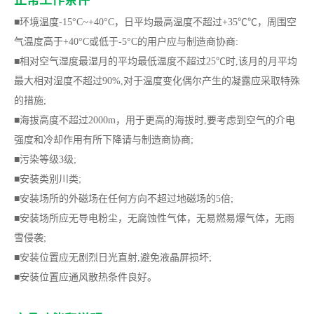
■
环境温度-15°C~+40°C，
日平均最高温度不超过+35℃℃，周围空
气温度高于+40°C或低于-5°C
的用户应与制造商协商:
■相对空气湿度最湿月的平均最低温度不超过25℃时,该月的月平均
最大相对湿度不超过90%,对于温度变化偶尔产生的凝露应采取特殊
的措施;
■海拔高度不超过2000m，用于更高的海拔时,要考虑到空气的介电
强度和冷却作用有所下降请与制造商协商;
■污染等级3级;
■安装类别川类;
■安装场所的外磁场在任何方向不超过地磁场的5倍;
■
安装场所应无导电粉尘，无腐蚀性气体，无易燃易爆气体，无雨
雪侵袭;
■
安装位置应无剧烈日光直射,避免液晶屏损坏;
■
安装位置应通风散热条件良好。